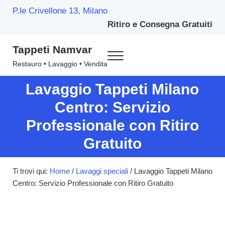
Passa al contenuto principale
Skip to header right navigation
Skip to site footer
P.le Crivellone 13, Milano
Ritiro e Consegna Gratuiti
Tappeti Namvar
Menu
Restauro • Lavaggio • Vendita
Lavaggio Tappeti Milano
Centro: Servizio
Professionale con Ritiro
Gratuito
Ti trovi qui:
Home
/
Lavaggi speciali
/
Lavaggio Tappeti Milano
Centro: Servizio Professionale con Ritiro Gratuito