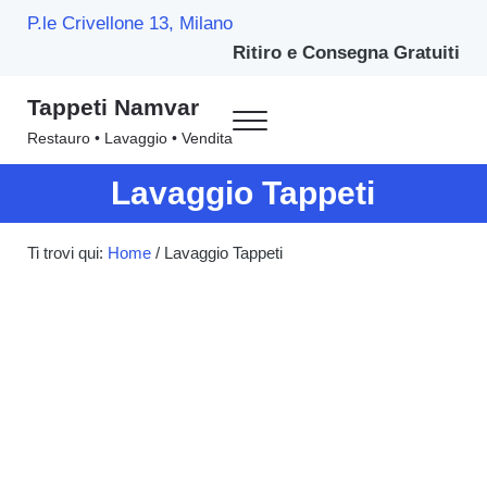
Passa al contenuto principale
Skip to header right navigation
Skip to site footer
P.le Crivellone 13, Milano
Ritiro e Consegna Gratuiti
Tappeti Namvar
Menu
Restauro • Lavaggio • Vendita
Lavaggio Tappeti
Ti trovi qui:
Home
/
Lavaggio Tappeti